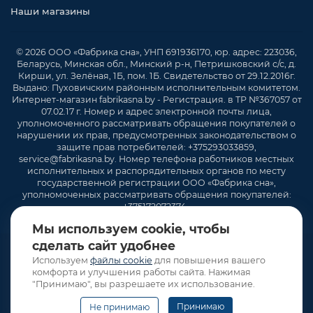
Наши магазины
© 2026 ООО «Фабрика сна», УНП 691936170, юр. адрес: 223036,
Беларусь, Минская обл., Минский р-н, Петришковский с/с, д.
Кирши, ул. Зелёная, 1Б, пом. 1Б. Свидетельство от 29.12.2016г.
Выдано: Пуховичским районным исполнительным комитетом.
Интернет-магазин fabrikasna.by - Регистрация. в ТР №367057 от
07.02.17 г. Номер и адрес электронной почты лица,
уполномоченного рассматривать обращения покупателей о
нарушении их прав, предусмотренных законодательством о
защите прав потребителей: +375293033859,
service@fabrikasna.by. Номер телефона работников местных
исполнительных и распорядительных органов по месту
государственной регистрации ООО «Фабрика сна»,
уполномоченных рассматривать обращения покупателей:
+375172072374 .
Мы используем cookie, чтобы
сделать сайт удобнее
Используем
файлы cookie
для повышения вашего
комфорта и улучшения работы сайта. Нажимая
"Принимаю", вы разрешаете их использование.
Принимаю
Не принимаю