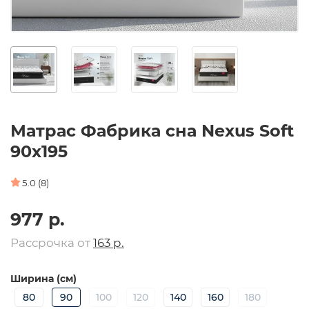
Матрас Фабрика сна Nexus Soft
90х195
5.0 (8)
977 р.
Рассрочка от
163 р.
Ширина (см)
80
90
100
120
140
160
180