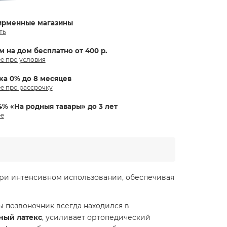
ирменные магазины
ть
м на дом бесплатно от 400 р.
е про условия
ка 0% до 8 месяцев
е про рассрочку
4% «На родныя тавары» до 3 лет
е
при интенсивном использовании, обеспечивая
 позвоночник всегда находился в
ный латекс
, усиливает ортопедический