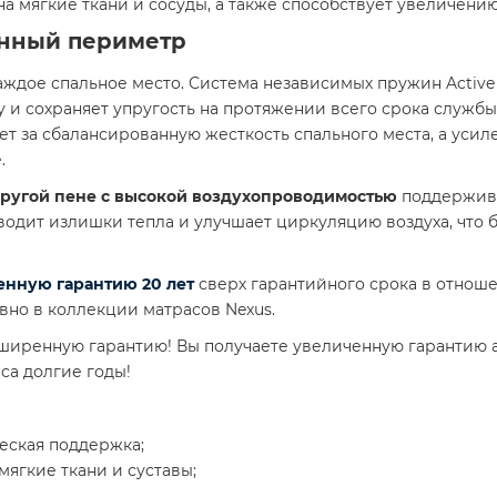
а мягкие ткани и сосуды, а также способствует увеличени
енный периметр
каждое спальное место. Система независимых пружин Activ
 и сохраняет упругость на протяжении всего срока службы
ет за сбалансированную жесткость спального места, а усил
.
пругой пене с высокой воздухопроводимостью
поддержива
одит излишки тепла и улучшает циркуляцию воздуха, что 
нную гарантию 20 лет
сверх гарантийного срока в отнош
вно в коллекции матрасов Nexus.
сширенную гарантию! Вы получаете увеличенную гарантию 
са долгие годы!
еская поддержка;
ягкие ткани и суставы;