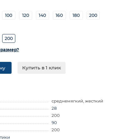
100
120
140
160
180
200
200
 размер?
Купить в 1 клик
ну
среднемягкий, жесткий
28
200
90
200
стики