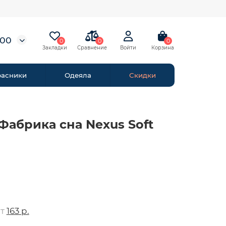
-00
0
0
0
расники
Одеяла
Скидки
Фабрика сна Nexus Soft
от
163 р.