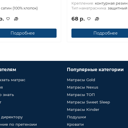
Крепление:
контурная резин
:
сатин (100% хлопок)
Тип наматрасника:
защитный
р.
68 р.
Подробнее
Подробнее
ателям
Популярные категории
азать матрас
Матрасы Gold
ия
Матрасы Nexus
о знать
Матрасы ТОП
т
Матрасы Sweet Sleep
Матрасы Kinder
 директору
Подушки
ние по претензии
Кровати