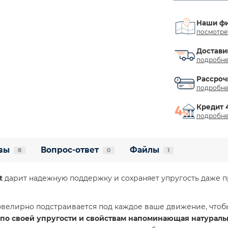
Наши ф
посмотре
Достави
подробне
Рассроч
подробне
Кредит 
подробне
вы
Вопрос-ответ
Файлы
8
0
1
t
дарит надежную поддержку и сохраняет упругость даже 
велирно подстраивается под каждое ваше движение, чтобы
 по своей упругости и свойствам напоминающая натураль