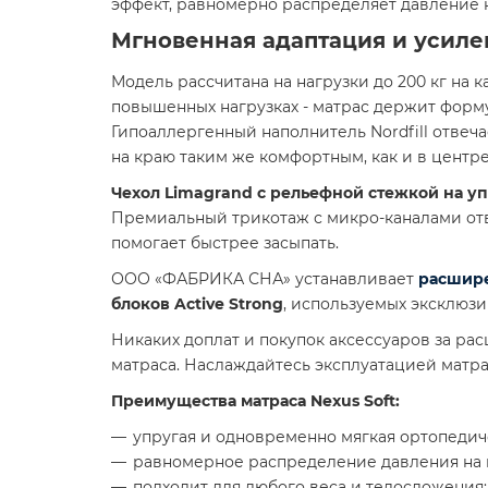
эффект, равномерно распределяет давление н
Мгновенная адаптация и усил
Модель рассчитана на нагрузки до 200 кг на 
повышенных нагрузках - матрас держит форму
Гипоаллергенный наполнитель Nordfill отвеча
на краю таким же комфортным, как и в центре
Чехол Limagrand с рельефной стежкой на у
Премиальный трикотаж с микро-каналами отв
помогает быстрее засыпать.
ООО «ФАБРИКА СНА» устанавливает
расшире
блоков Active Strong
, используемых эксклюзи
Никаких доплат и покупок аксессуаров за ра
матраса. Наслаждайтесь эксплуатацией матра
Преимущества матраса Nexus Soft:
упругая и одновременно мягкая ортопедич
равномерное распределение давления на м
подходит для любого веса и телосложения;