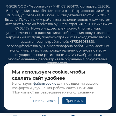
© 2026 ООО «Фабрика сна», УНП 691936170, юр. адрес: 223036,
Беларусь, Минская обл., Минский р-н, Петришковский с/с, д.
Кирши, ул. Зелёная, 1Б, пом. 1Б. Свидетельство от 29.12.2016г.
Выдано: Пуховичским районным исполнительным комитетом.
Интернет-магазин fabrikasna.by - Регистрация. в ТР №367057 от
07.02.17 г. Номер и адрес электронной почты лица,
уполномоченного рассматривать обращения покупателей о
нарушении их прав, предусмотренных законодательством о
защите прав потребителей: +375293033859,
service@fabrikasna.by. Номер телефона работников местных
исполнительных и распорядительных органов по месту
государственной регистрации ООО «Фабрика сна»,
уполномоченных рассматривать обращения покупателей:
+375172072374 .
Мы используем cookie, чтобы
сделать сайт удобнее
Используем
файлы cookie
для повышения вашего
комфорта и улучшения работы сайта. Нажимая
"Принимаю", вы разрешаете их использование.
Принимаю
Не принимаю