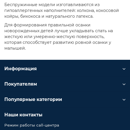
Беспружинные модели изготавливаются из
гипоаллергенных наполнителей: холкона, кокосовой
койры, бикокоса и натурального латекса.
Для формирования правильной осанки
новорожденных детей лучше укладывать спать на
жесткую или умеренно-жесткую поверхность,
которая способствует развитию ровной осанки у
малышей.
Информация
Покупателям
Популярные категории
Наши контакты
Режим работы call-центра