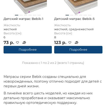
Детский матрас Bebik-1
Детский матрас Bebik-5
Жесткость:
Жесткость:
жесткий
жесткий, среднежесткий
Высота (см):
Высота (см):
6
8
73 р.
123 р.
Подробнее
Подробнее
Показано с 1 по 2 из 2 (всего 1 страниц)
Матрасы серии Bebik созданы специально для
новорожденных, поэтому отлично подходят для детей с
первых дней жизни.
В линейке всего шесть моделей, но каждая из них
детально проработана и оказывает максимально
правильную ортопедическую поддержку.