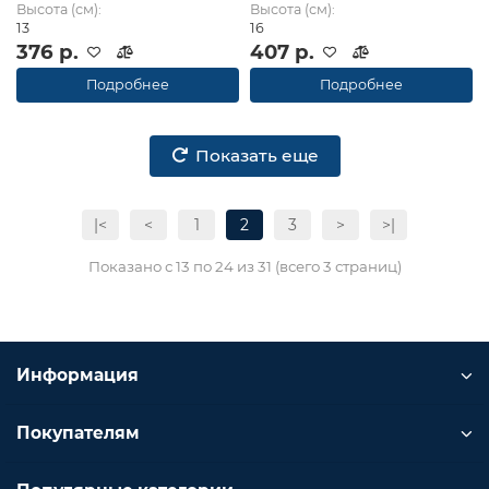
Высота (см):
Высота (см):
13
16
376 р.
407 р.
Подробнее
Подробнее
Показать еще
|<
<
1
2
3
>
>|
Показано с 13 по 24 из 31 (всего 3 страниц)
Информация
Покупателям